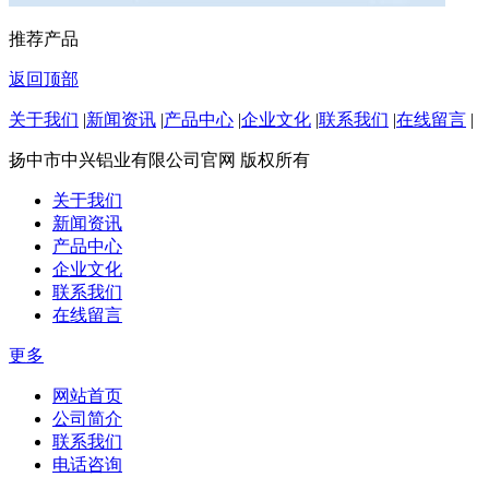
推荐产品
返回顶部
关于我们
|
新闻资讯
|
产品中心
|
企业文化
|
联系我们
|
在线留言
|
扬中市中兴铝业有限公司官网 版权所有
关于我们
新闻资讯
产品中心
企业文化
联系我们
在线留言
更多
网站首页
公司简介
联系我们
电话咨询