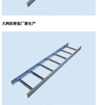
大跨距桥架厂家生产