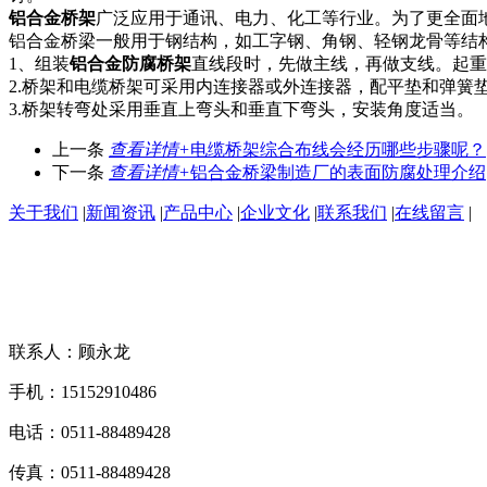
铝合金桥架
广泛应用于通讯、电力、化工等行业。为了更全面地
铝合金桥梁一般用于钢结构，如工字钢、角钢、轻钢龙骨等结
1、组装
铝合金防腐桥架
直线段时，先做主线，再做支线。起重
2.桥架和电缆桥架可采用内连接器或外连接器，配平垫和弹簧
3.桥架转弯处采用垂直上弯头和垂直下弯头，安装角度适当。
上一条
查看详情+
电缆桥架综合布线会经历哪些步骤呢？
下一条
查看详情+
铝合金桥梁制造厂的表面防腐处理介绍
关于我们
|
新闻资讯
|
产品中心
|
企业文化
|
联系我们
|
在线留言
|
联系人：顾永龙
手机：15152910486
电话：0511-88489428
传真：0511-88489428