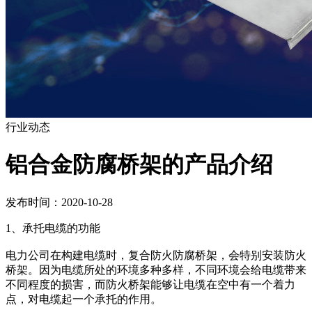
行业动态
铝合金防腐桥架的产品介绍
发布时间：2020-10-28
1、承托电缆的功能
电力公司在构建电缆时，复合防火防腐桥架，会特别安装防火
桥架。因为电缆所处的环境多种多样，不同环境会给电缆带来
不同程度的损害，而防火桥架能够让电缆在空中有一个着力
点，对电缆起一个承托的作用。