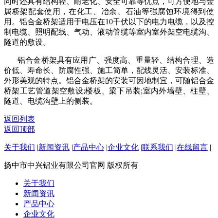
同时还具有结构轻、耐老化、安全可靠等优点，可方便地与金
属桥架配套使用，在化工、冶余、石油等强腐蚀环境得到使
用。铝合金桥架适用于电压在
10
千伏以下的电力电缆，以及控
制电缆、照明配线、气动、液动管缆等室内室外架空电缆沟、
隧道的敷设。
铝合金桥架具有应用广、强度高、重量轻、结构合理、造
价低、寿命长、防腐性强、施工简单，配线灵活、安装标准、
外形美观的特点。铝合金桥架的安装可因地制宜，可随铝合金
桥架工艺管道架空敷设
;
楼板、梁下吊装
;
室内外墙壁、柱壁、
隧道、电缆沟壁上的侧装。
返回列表
返回顶部
关于我们
|
新闻资讯
|
产品中心
|
企业文化
|
联系我们
|
在线留言
|
扬中市中兴铝业有限公司官网 版权所有
关于我们
新闻资讯
产品中心
企业文化