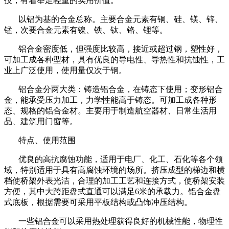
技，有着举足轻重的实用价值。
以铝为基的合金总称。主要合金元素有铜、硅、镁、锌、
锰，次要合金元素有镍、铁、钛、铬、锂等。
铝合金密度低，但强度比较高，接近或超过钢，塑性好，
可加工成各种型材，具有优良的导电性、导热性和抗蚀性，工
业上广泛使用，使用量仅次于钢。
铝合金分两大类：铸造铝合金，在铸态下使用；变形铝合
金，能承受压力加工，力学性能高于铸态。可加工成各种形
态、规格的铝合金材。主要用于制造航空器材、日常生活用
品、建筑用门窗等。
特点、使用范围
优良的高抗腐蚀功能，适用于电厂、化工、石化等各个领
域，特别适用于具有高腐蚀环境的场所。挤压成型的梯边和横
档使桥架外表光洁，合理的加工工艺和连接方式，使桥架安装
方便，其中大跨距盘式直通可以满足
6
米的承载力。铝合金盘
式底板，根据需要可采用平板结构或凸饰冲压结构。
一些铝合金可以采用热处理获得良好的机械性能，物理性