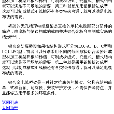
型材加工桥架邦板和梯档，可制成梯级式、托盘式、槽式结构
就可以满足不同场地的需要，第二种就是采用铝板折边成型，
这就可以制成槽式汇线槽还有各类特殊弯通，就可以满足电缆
布线的需要。
桥架的无孔槽形电缆桥架是直接的承托电缆那部分部件的
简称，由底板与侧边构成的或由整块铝合金板弯曲制成实底的
槽形部件。
铝合金防腐桥架如果按结构形式可分为
LQJ-A
、
B
、
C
型和
LQJ-LPC
型，前者可以分别采用不同的截面形状铝合金挤压成
型材加工桥架邦板和梯档，可制成梯级式、托盘式、槽式结构
就可以满足不同场地的需要，第二种就是采用铝板折边成型，
这就可以制成槽式汇线槽还有各类特殊弯通，就可以满足电缆
布线的需要。
铝合金电缆桥架是一种针对抗腐蚀的桥架。它具有结构简
单、式样新颖、耐腐蚀，安装维护方便，不需保养等特点，并
且能够适用于很多的环境条件。
返回列表
返回顶部