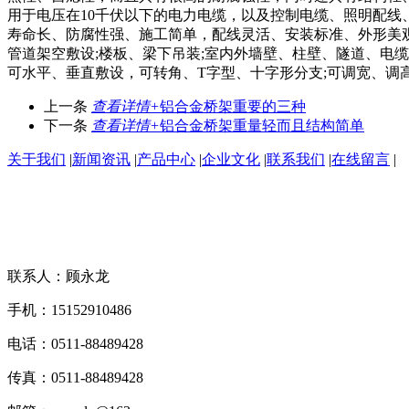
用于电压在10千伏以下的电力电缆，以及控制电缆、照明配线
寿命长、防腐性强、施工简单，配线灵活、安装标准、外形美
管道架空敷设;楼板、梁下吊装;室内外墙壁、柱壁、隧道、电
可水平、垂直敷设，可转角、T字型、十字形分支;可调宽、调
上一条
查看详情+
铝合金桥架重要的三种
下一条
查看详情+
铝合金桥架重量轻而且结构简单
关于我们
|
新闻资讯
|
产品中心
|
企业文化
|
联系我们
|
在线留言
|
联系人：顾永龙
手机：15152910486
电话：0511-88489428
传真：0511-88489428